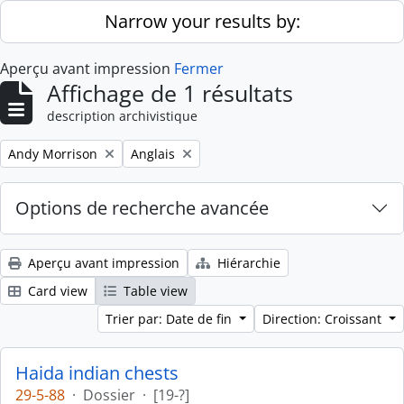
Skip to main content
Narrow your results by:
Aperçu avant impression
Fermer
Affichage de 1 résultats
description archivistique
Remove filter:
Remove filter:
Andy Morrison
Anglais
Options de recherche avancée
Aperçu avant impression
Hiérarchie
Card view
Table view
Trier par: Date de fin
Direction: Croissant
Haida indian chests
29-5-88
·
Dossier
·
[19-?]