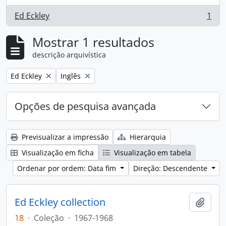
Ed Eckley
1
, 1 resultados
Mostrar 1 resultados
descrição arquivística
Remove filter:
Remove filter:
Ed Eckley
Inglês
Opções de pesquisa avançada
Previsualizar a impressão
Hierarquia
Visualização em ficha
Visualização em tabela
Ordenar por ordem: Data fim
Direção: Descendente
Ed Eckley collection
Adici
18
·
Coleção
·
1967-1968