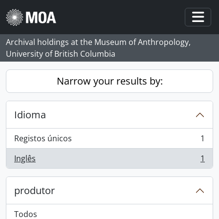
Skip to main content
Togg
Archival holdings at the Museum of Anthropology,
University of British Columbia
Narrow your results by:
Idioma
Registos únicos
1
, 1 resultados
Inglês
1
, 1 resultados
produtor
Todos