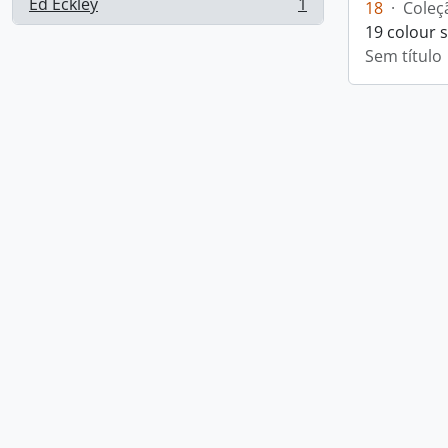
Ed Eckley
1
18
·
Coleç
, 1 resultados
19 colour 
Sem título