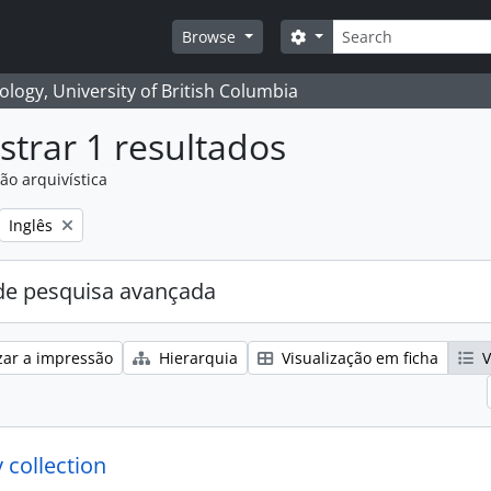
Pesquisar
Search options
Browse
logy, University of British Columbia
trar 1 resultados
ão arquivística
Remove filter:
Inglês
e pesquisa avançada
zar a impressão
Hierarquia
Visualização em ficha
V
 collection