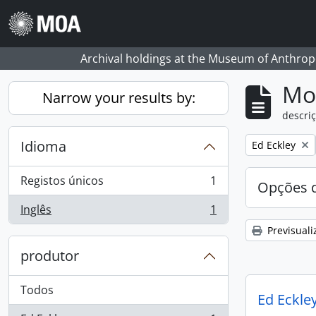
Skip to main content
Archival holdings at the Museum of Anthropo
Mos
Narrow your results by:
descriç
Idioma
Remove filter:
Ed Eckley
Registos únicos
1
Opções d
, 1 resultados
Inglês
1
, 1 resultados
Previsuali
produtor
Todos
Ed Eckley