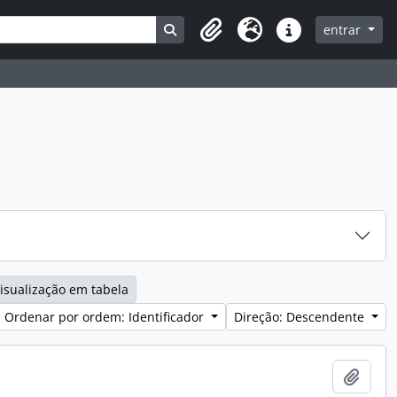
Search in browse page
entrar
Clipboard
Idioma
Ligações rápidas
isualização em tabela
Ordenar por ordem: Identificador
Direção: Descendente
Adici