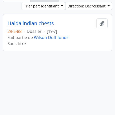
Trier par: Identifiant
Direction: Décroissant
Haida indian chests
Ajout
29-5-88
·
Dossier
·
[19-?]
Fait partie de
Wilson Duff fonds
Sans titre