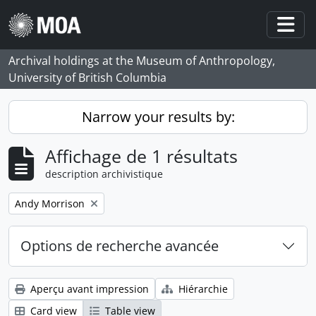
Skip to main content
Togg
Archival holdings at the Museum of Anthropology,
University of British Columbia
Narrow your results by:
Affichage de 1 résultats
description archivistique
Remove filter:
Andy Morrison
Options de recherche avancée
Aperçu avant impression
Hiérarchie
Card view
Table view