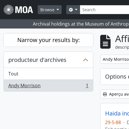
Skip to main content
Rechercher
Search options
Browse
Archival holdings at the Museum of Anthropo
Aff
Narrow your results by:
descrip
producteur d'archives
Remove filter:
Andy Morris
Tout
Options 
Andy Morrison
1
, 1 résultats
Aperçu av
Haida in
29-5-88
·