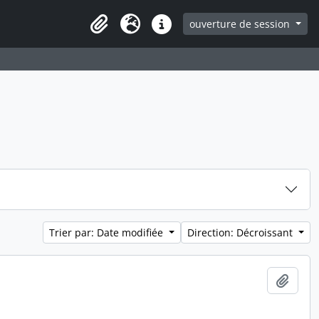
ouverture de session
Clipboard
Langue
Liens rapides
Trier par: Date modifiée
Direction: Décroissant
Ajout