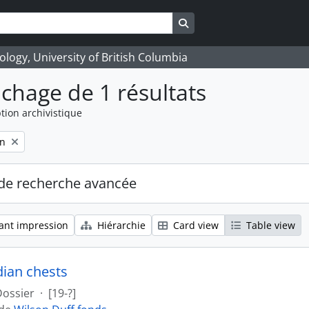
Search in browse page
logy, University of British Columbia
ichage de 1 résultats
tion archivistique
on
de recherche avancée
ant impression
Hiérarchie
Card view
Table view
dian chests
Dossier
·
[19-?]