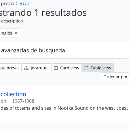
a previa
Cerrar
trando 1 resultados
 description
Remove filter:
Inglés
 avanzadas de búsqueda
sta previa
Jerarquía
Card view
Table view
Ordenar por:
 collection
ión
·
1967-1968
lides of totems and sites in Nootka Sound on the west coast