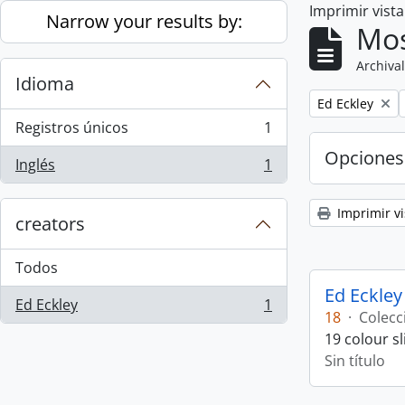
Imprimir vist
Skip to main content
Narrow your results by:
Mos
Archival
Idioma
Remove filter:
Ed Eckley
Registros únicos
1
, 1 resultados
Opciones
Inglés
1
, 1 resultados
Imprimir vi
creators
Todos
Ed Eckley
Ed Eckley
1
, 1 resultados
18
·
Colecc
19 colour s
Sin título