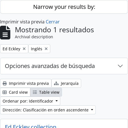
Skip to main content
Narrow your results by:
Imprimir vista previa
Cerrar
Mostrando 1 resultados
Archival description
Remove filter:
Remove filter:
Ed Eckley
Inglés
Opciones avanzadas de búsqueda
Imprimir vista previa
Jerarquía
Card view
Table view
Ordenar por: Identificador
Dirección: Clasificación en orden ascendente
Ed Eckley collection