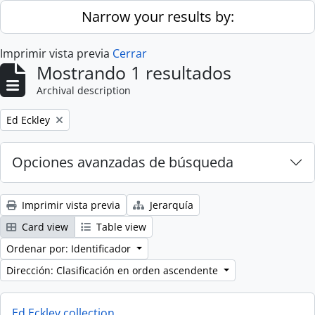
Skip to main content
Narrow your results by:
Imprimir vista previa
Cerrar
Mostrando 1 resultados
Archival description
Remove filter:
Ed Eckley
Opciones avanzadas de búsqueda
Imprimir vista previa
Jerarquía
Card view
Table view
Ordenar por: Identificador
Dirección: Clasificación en orden ascendente
Ed Eckley collection