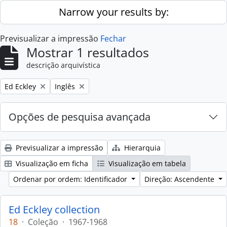
Skip to main content
Narrow your results by:
Previsualizar a impressão
Fechar
Mostrar 1 resultados
descrição arquivística
Remove filter:
Remove filter:
Ed Eckley
Inglês
Opções de pesquisa avançada
Previsualizar a impressão
Hierarquia
Visualização em ficha
Visualização em tabela
Ordenar por ordem: Identificador
Direção: Ascendente
Ed Eckley collection
18
·
Coleção
·
1967-1968