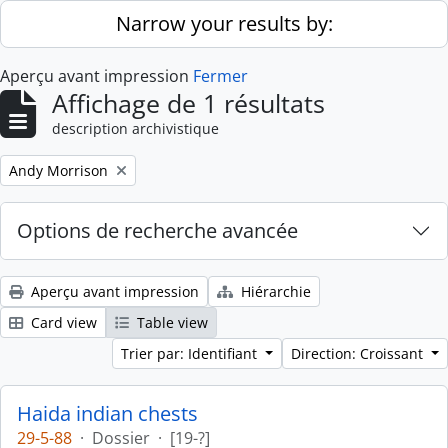
Skip to main content
Narrow your results by:
Aperçu avant impression
Fermer
Affichage de 1 résultats
description archivistique
Remove filter:
Andy Morrison
Options de recherche avancée
Aperçu avant impression
Hiérarchie
Card view
Table view
Trier par: Identifiant
Direction: Croissant
Haida indian chests
29-5-88
·
Dossier
·
[19-?]