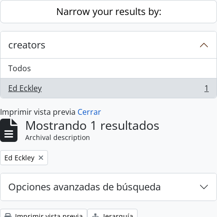
Skip to main content
Narrow your results by:
creators
Todos
Ed Eckley
1
, 1 resultados
Imprimir vista previa
Cerrar
Mostrando 1 resultados
Archival description
Remove filter:
Ed Eckley
Opciones avanzadas de búsqueda
Imprimir vista previa
Jerarquía