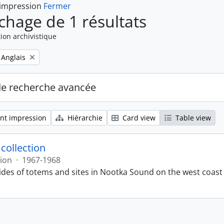
 impression
Fermer
ichage de 1 résultats
ion archivistique
Remove filter:
Anglais
de recherche avancée
nt impression
Hiérarchie
Card view
Table view
 collection
tion
·
1967-1968
lides of totems and sites in Nootka Sound on the west coast