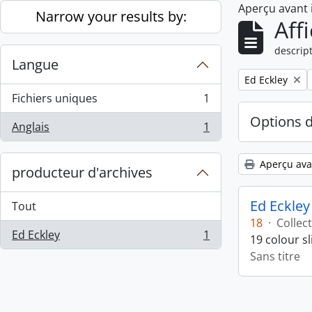
Aperçu avant
Skip to main content
Narrow your results by:
Aff
descript
Langue
Remove filter:
Ed Eckley
Fichiers uniques
1
, 1 résultats
Options 
Anglais
1
, 1 résultats
Aperçu ava
producteur d'archives
Ed Eckley
Tout
18
·
Collec
Ed Eckley
1
19 colour s
, 1 résultats
Sans titre