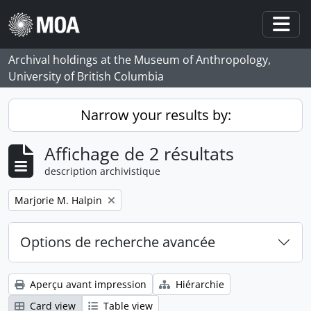
Skip to main content
Togg
Archival holdings at the Museum of Anthropology,
University of British Columbia
Narrow your results by:
Affichage de 2 résultats
description archivistique
Remove filter:
Marjorie M. Halpin
Options de recherche avancée
Aperçu avant impression
Hiérarchie
Card view
Table view