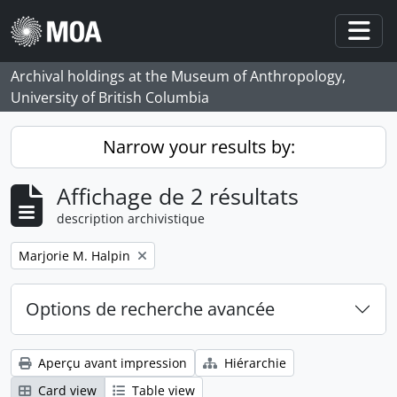
Skip to main content
Togg
Archival holdings at the Museum of Anthropology,
University of British Columbia
Narrow your results by:
Affichage de 2 résultats
description archivistique
Remove filter:
Marjorie M. Halpin
Options de recherche avancée
Aperçu avant impression
Hiérarchie
Card view
Table view