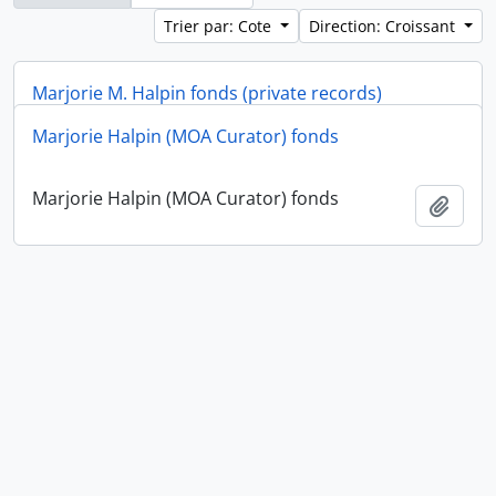
Trier par: Cote
Direction: Croissant
Marjorie M. Halpin fonds (private records)
Marjorie Halpin (MOA Curator) fonds
Marjorie M. Halpin fonds (private records)
Ajout
Marjorie Halpin (MOA Curator) fonds
Ajout