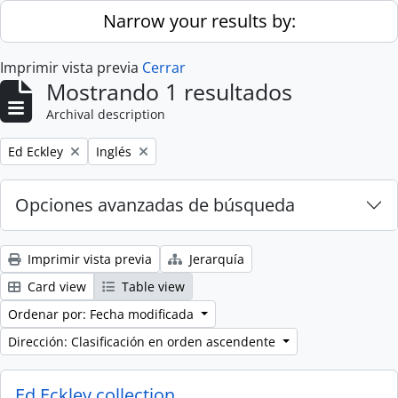
Skip to main content
Narrow your results by:
Imprimir vista previa
Cerrar
Mostrando 1 resultados
Archival description
Remove filter:
Remove filter:
Ed Eckley
Inglés
Opciones avanzadas de búsqueda
Imprimir vista previa
Jerarquía
Card view
Table view
Ordenar por: Fecha modificada
Dirección: Clasificación en orden ascendente
Ed Eckley collection