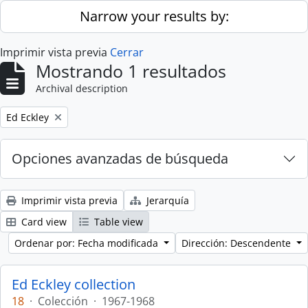
Skip to main content
Narrow your results by:
Imprimir vista previa
Cerrar
Mostrando 1 resultados
Archival description
Remove filter:
Ed Eckley
Opciones avanzadas de búsqueda
Imprimir vista previa
Jerarquía
Card view
Table view
Ordenar por: Fecha modificada
Dirección: Descendente
Ed Eckley collection
18
·
Colección
·
1967-1968