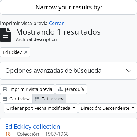
Skip to main content
Narrow your results by:
Imprimir vista previa
Cerrar
Mostrando 1 resultados
Archival description
Remove filter:
Ed Eckley
Opciones avanzadas de búsqueda
Imprimir vista previa
Jerarquía
Card view
Table view
Ordenar por: Fecha modificada
Dirección: Descendente
Ed Eckley collection
18
·
Colección
·
1967-1968