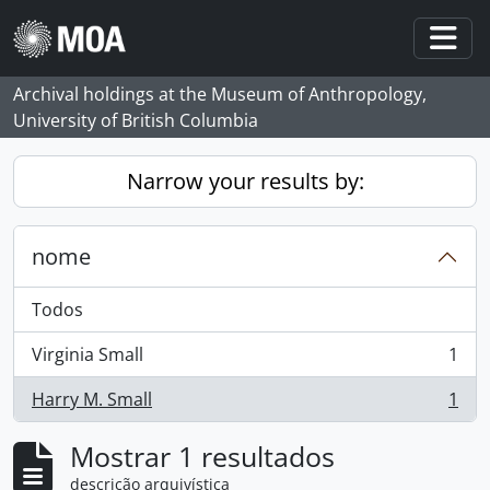
Skip to main content
Togg
Archival holdings at the Museum of Anthropology,
University of British Columbia
Narrow your results by:
nome
Todos
Virginia Small
1
, 1 resultados
Harry M. Small
1
, 1 resultados
Mostrar 1 resultados
descrição arquivística