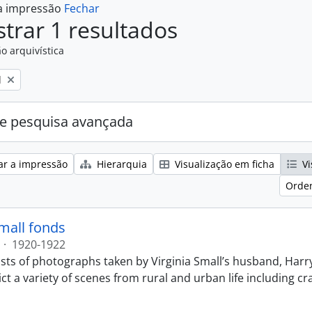
 a impressão
Fechar
trar 1 resultados
o arquivística
l
e pesquisa avançada
ar a impressão
Hierarquia
Visualização em ficha
Vi
Orden
Small fonds
·
1920-1922
sts of photographs taken by Virginia Small’s husband, Harry
t a variety of scenes from rural and urban life including cr