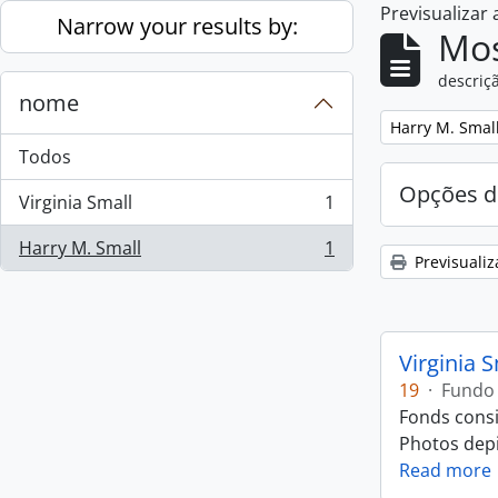
Previsualizar
Skip to main content
Narrow your results by:
Mos
descriçã
nome
Remove filter:
Harry M. Smal
Todos
Opções d
Virginia Small
1
, 1 resultados
Harry M. Small
1
, 1 resultados
Previsualiz
Virginia 
19
·
Fundo
Fonds consi
Photos depic
Read more