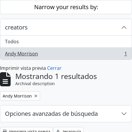
Skip to main content
Narrow your results by:
creators
Todos
Andy Morrison
1
, 1 resultados
Imprimir vista previa
Cerrar
Mostrando 1 resultados
Archival description
Remove filter:
Andy Morrison
Opciones avanzadas de búsqueda
Imprimir vista previa
Jerarquía