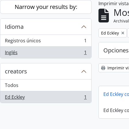
Imprimir vist
Skip to main content
Narrow your results by:
Mos
Archival
Idioma
Remove filter:
Ed Eckley
Registros únicos
1
, 1 resultados
Opciones
Inglés
1
, 1 resultados
Imprimir vi
creators
Todos
Ed Eckley co
Ed Eckley
1
, 1 resultados
Ed Eckley co