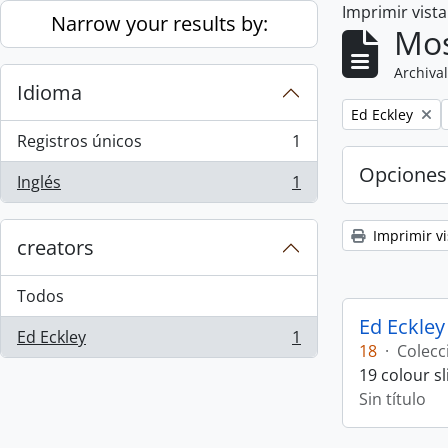
Imprimir vist
Skip to main content
Narrow your results by:
Mos
Archival
Idioma
Remove filter:
Ed Eckley
Registros únicos
1
, 1 resultados
Opciones
Inglés
1
, 1 resultados
Imprimir vi
creators
Todos
Ed Eckley
Ed Eckley
1
, 1 resultados
18
·
Colecc
19 colour s
Sin título