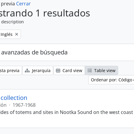
a previa
Cerrar
trando 1 resultados
 description
Remove filter:
Inglés
 avanzadas de búsqueda
sta previa
Jerarquía
Card view
Table view
Ordenar por: Código 
 collection
ión
·
1967-1968
lides of totems and sites in Nootka Sound on the west coast