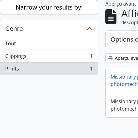
Aperçu avant
Skip to main content
Narrow your results by:
Aff
descript
Genre
Options 
Tout
Clippings
1
Aperçu ava
, 1 résultats
Prints
1
, 1 résultats
Missionary
photomecha
Missionary
photomecha