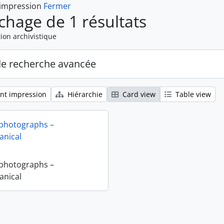
 impression
Fermer
ichage de 1 résultats
ion archivistique
de recherche avancée
nt impression
Hiérarchie
Card view
Table view
 photographs –
nical
 photographs –
nical