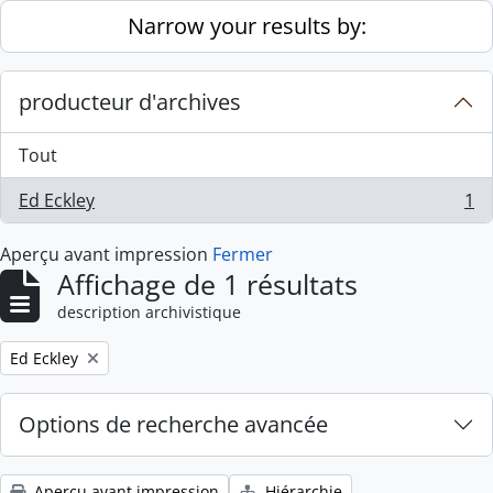
Skip to main content
Narrow your results by:
producteur d'archives
Tout
Ed Eckley
1
, 1 résultats
Aperçu avant impression
Fermer
Affichage de 1 résultats
description archivistique
Remove filter:
Ed Eckley
Options de recherche avancée
Aperçu avant impression
Hiérarchie