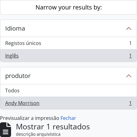
Skip to main content
Narrow your results by:
Idioma
Registos únicos
1
, 1 resultados
Inglês
1
, 1 resultados
produtor
Todos
Andy Morrison
1
, 1 resultados
Previsualizar a impressão
Fechar
Mostrar 1 resultados
descrição arquivística