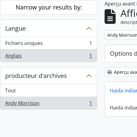
Aperçu avant
Skip to main content
Narrow your results by:
Aff
descript
Langue
Remove filter:
Andy Morriso
Fichiers uniques
1
, 1 résultats
Options 
Anglais
1
, 1 résultats
Aperçu ava
producteur d'archives
Tout
Haida india
Andy Morrison
1
, 1 résultats
Haida india