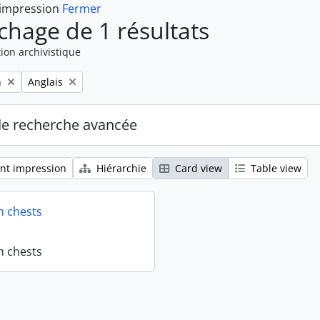
 impression
Fermer
ichage de 1 résultats
ion archivistique
Remove filter:
n
Anglais
de recherche avancée
nt impression
Hiérarchie
Card view
Table view
n chests
n chests