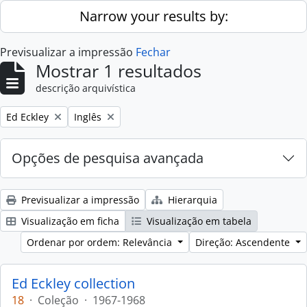
Skip to main content
Narrow your results by:
Previsualizar a impressão
Fechar
Mostrar 1 resultados
descrição arquivística
Remove filter:
Remove filter:
Ed Eckley
Inglês
Opções de pesquisa avançada
Previsualizar a impressão
Hierarquia
Visualização em ficha
Visualização em tabela
Ordenar por ordem: Relevância
Direção: Ascendente
Ed Eckley collection
18
·
Coleção
·
1967-1968