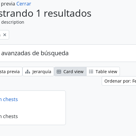
a previa
Cerrar
trando 1 resultados
 description
n
 avanzadas de búsqueda
sta previa
Jerarquía
Card view
Table view
Ordenar por: F
n chests
n chests