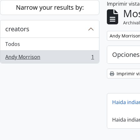
Imprimir vist
Skip to main content
Narrow your results by:
Mos
Archival
creators
Remove filter:
Andy Morriso
Todos
Opciones
Andy Morrison
1
, 1 resultados
Imprimir vi
Haida india
Haida india