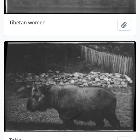
Tibetan women
Adici