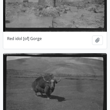
Red idol [of] Gorge
Adici