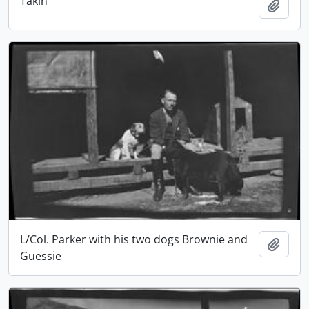
Takin
Adici
L/Col. Parker with his two dogs Brownie and
Adici
Guessie