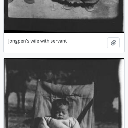
Jongpen's wife with servant
Adici