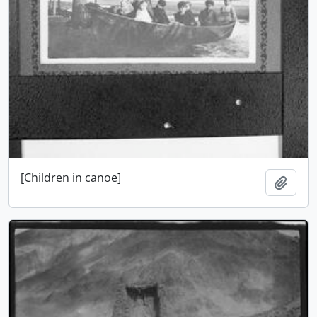
[Children in canoe]
Adici