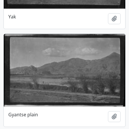
Yak
Adici
Gyantse plain
Adici