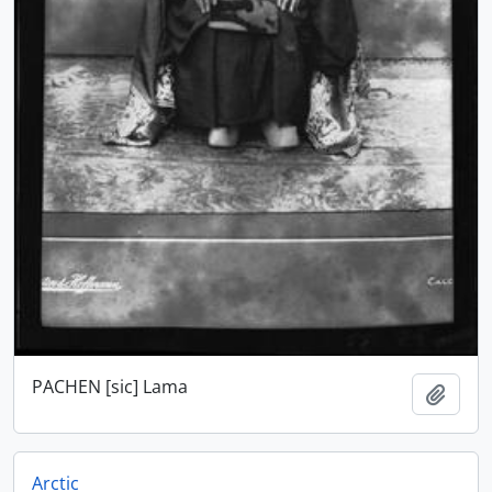
PACHEN [sic] Lama
Adici
Arctic