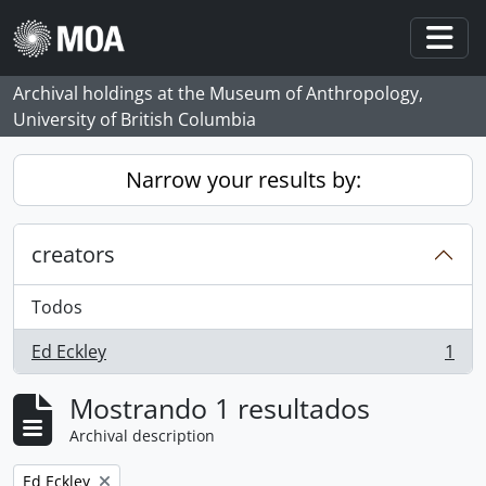
Skip to main content
Togg
Archival holdings at the Museum of Anthropology,
University of British Columbia
Narrow your results by:
creators
Todos
Ed Eckley
1
, 1 resultados
Mostrando 1 resultados
Archival description
Remove filter:
Ed Eckley