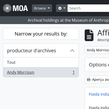
Skip to main content
Rechercher
Search options
Browse
Archival holdings at the Museum of Anthropo
Aff
Narrow your results by:
descrip
producteur d'archives
Remove filter:
Andy Morris
Tout
Options 
Andy Morrison
1
, 1 résultats
Aperçu av
Haida indi
Haida indi