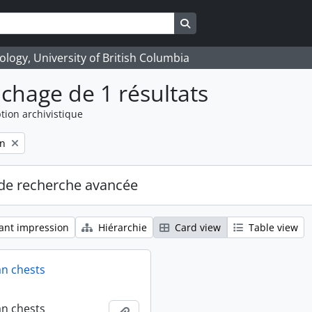
Search in browse page
logy, University of British Columbia
ichage de 1 résultats
tion archivistique
on
de recherche avancée
ant impression
Hiérarchie
Card view
Table view
an chests
an chests