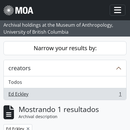
Skip to main content
Togg
Archival holdings at the Museum of Anthropology,
University of British Columbia
Narrow your results by:
creators
Todos
Ed Eckley
1
, 1 resultados
Mostrando 1 resultados
Archival description
Remove filter:
Ed Eckley