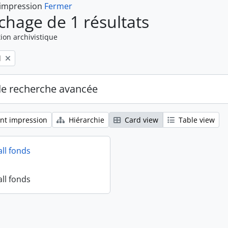
 impression
Fermer
ichage de 1 résultats
ion archivistique
l
de recherche avancée
nt impression
Hiérarchie
Card view
Table view
all fonds
all fonds