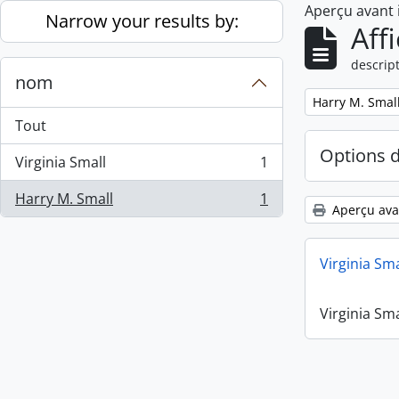
Aperçu avant
Skip to main content
Narrow your results by:
Aff
descript
nom
Remove filter:
Harry M. Smal
Tout
Options 
Virginia Small
1
, 1 résultats
Harry M. Small
1
, 1 résultats
Aperçu ava
Virginia Sm
Virginia Sm