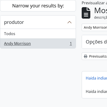
Previsualizar
Skip to main content
Narrow your results by:
Mos
descriçã
produtor
Remove filter:
Andy Morriso
Todos
Opções d
Andy Morrison
1
, 1 resultados
Previsualiz
Haida india
Haida india