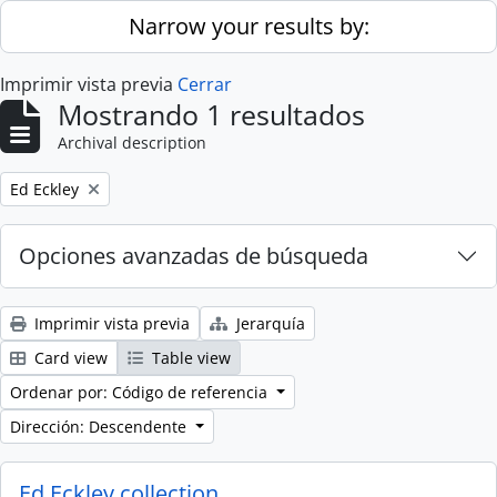
Skip to main content
Narrow your results by:
Imprimir vista previa
Cerrar
Mostrando 1 resultados
Archival description
Remove filter:
Ed Eckley
Opciones avanzadas de búsqueda
Imprimir vista previa
Jerarquía
Card view
Table view
Ordenar por: Código de referencia
Dirección: Descendente
Ed Eckley collection