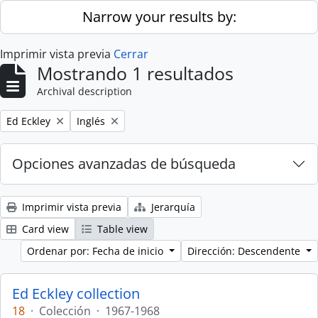
Skip to main content
Narrow your results by:
Imprimir vista previa
Cerrar
Mostrando 1 resultados
Archival description
Remove filter:
Remove filter:
Ed Eckley
Inglés
Opciones avanzadas de búsqueda
Imprimir vista previa
Jerarquía
Card view
Table view
Ordenar por: Fecha de inicio
Dirección: Descendente
Ed Eckley collection
18
·
Colección
·
1967-1968