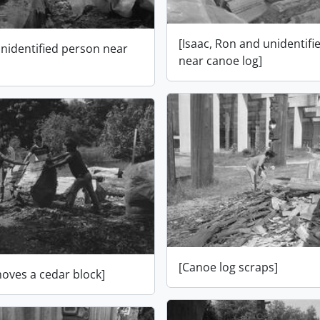
[Isaac, Ron and unidentif
unidentified person near
near canoe log]
[Canoe log scraps]
oves a cedar block]