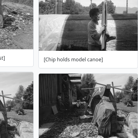
st]
[Chip holds model canoe]