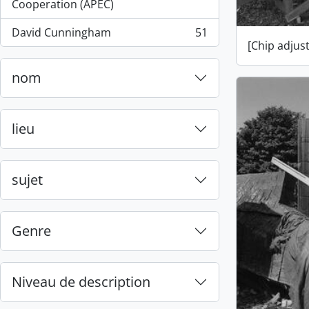
, 55 résultats
Cooperation (APEC)
David Cunningham
51
, 51 résultats
[Chip adjus
nom
lieu
sujet
Genre
Niveau de description