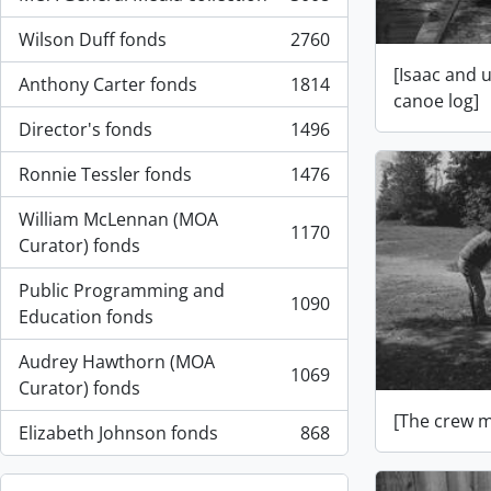
, 3008 résultats
Wilson Duff fonds
2760
, 2760 résultats
[Isaac and 
Anthony Carter fonds
1814
, 1814 résultats
canoe log]
Director's fonds
1496
, 1496 résultats
Ronnie Tessler fonds
1476
, 1476 résultats
William McLennan (MOA
1170
, 1170 résultats
Curator) fonds
Public Programming and
1090
, 1090 résultats
Education fonds
Audrey Hawthorn (MOA
1069
, 1069 résultats
Curator) fonds
[The crew m
Elizabeth Johnson fonds
868
, 868 résultats