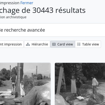
 impression
Fermer
ichage de 30443 résultats
ion archivistique
de recherche avancée
nt impression
Hiérarchie
Card view
Table view