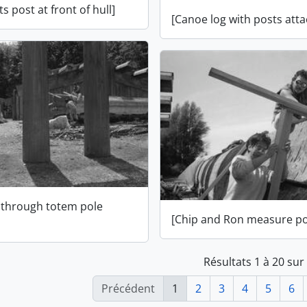
ts post at front of hull]
[Canoe log with posts att
g through totem pole
[Chip and Ron measure po
Résultats 1 à 20 sur
Précédent
1
2
3
4
5
6