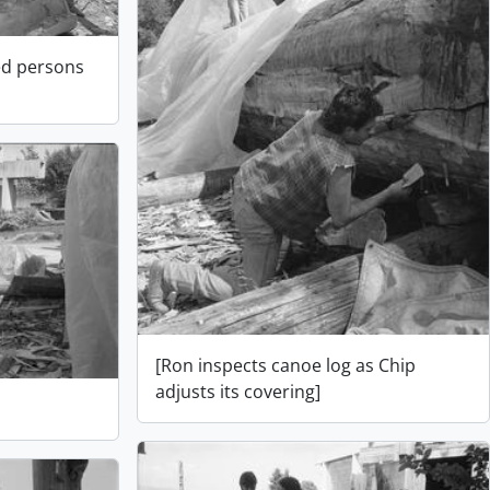
ied persons
[Ron inspects canoe log as Chip
adjusts its covering]