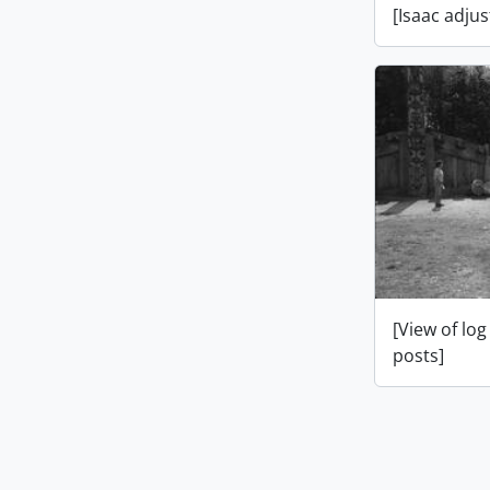
[Isaac adjus
[View of lo
posts]