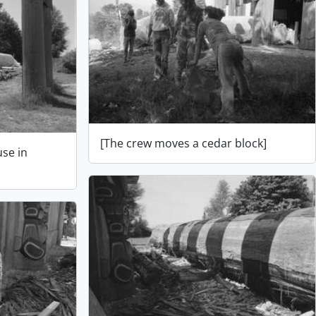
[The crew moves a cedar block]
use in