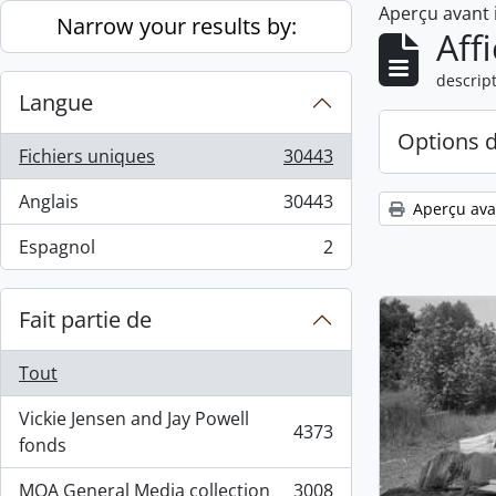
Aperçu avant
Skip to main content
Narrow your results by:
Aff
descript
Langue
Options 
Fichiers uniques
30443
, 30443 résultats
Anglais
30443
Aperçu ava
, 30443 résultats
Espagnol
2
, 2 résultats
Fait partie de
Tout
Vickie Jensen and Jay Powell
4373
, 4373 résultats
fonds
MOA General Media collection
3008