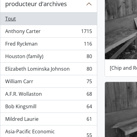
producteur d'archives
Tout
Anthony Carter
1715
, 1715 résultats
Fred Ryckman
116
, 116 résultats
Houston (family)
80
, 80 résultats
[Chip and R
Elizabeth Lominska Johnson
80
, 80 résultats
William Carr
75
, 75 résultats
A.F.R. Wollaston
68
, 68 résultats
Bob Kingsmill
64
, 64 résultats
Mildred Laurie
61
, 61 résultats
Asia-Pacific Economic
55