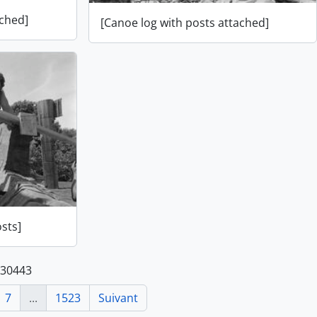
ached]
[Canoe log with posts attached]
sts]
 30443
7
...
1523
Suivant