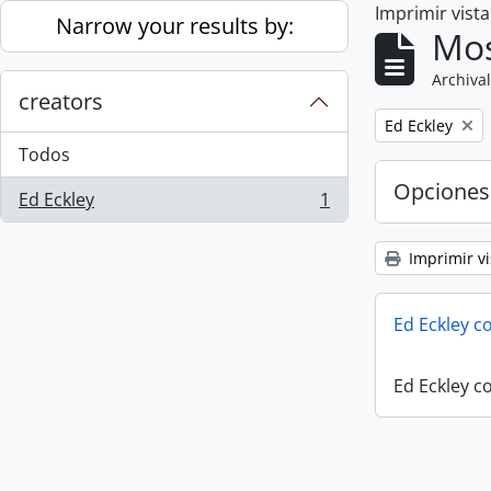
Imprimir vist
Skip to main content
Narrow your results by:
Mos
Archival
creators
Remove filter:
Ed Eckley
Todos
Opciones
Ed Eckley
1
, 1 resultados
Imprimir vi
Ed Eckley co
Ed Eckley co