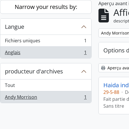
Aperçu avant
Skip to main content
Narrow your results by:
Aff
descript
Langue
Remove filter:
Andy Morriso
Fichiers uniques
1
, 1 résultats
Options 
Anglais
1
, 1 résultats
Aperçu ava
producteur d'archives
Haida ind
Tout
29-5-88
·
D
Andy Morrison
1
Fait partie 
, 1 résultats
Sans titre