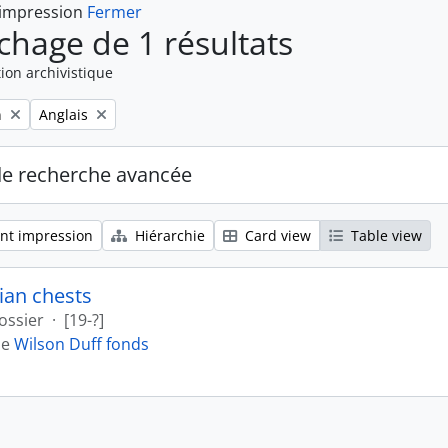
 impression
Fermer
ichage de 1 résultats
ion archivistique
Remove filter:
n
Anglais
de recherche avancée
nt impression
Hiérarchie
Card view
Table view
ian chests
ossier
·
[19-?]
de
Wilson Duff fonds