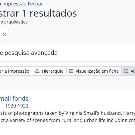
 a impressão
Fechar
trar 1 resultados
o arquivística
l
e pesquisa avançada
ar a impressão
Hierarquia
Visualização em ficha
Vi
Small fonds
·
1920-1922
sts of photographs taken by Virginia Small’s husband, Harry
t a variety of scenes from rural and urban life including cr