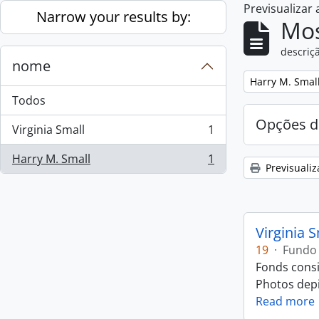
Previsualizar
Skip to main content
Narrow your results by:
Mos
descriçã
nome
Remove filter:
Harry M. Smal
Todos
Opções d
Virginia Small
1
, 1 resultados
Harry M. Small
1
, 1 resultados
Previsualiz
Virginia 
19
·
Fundo
Fonds consi
Photos depic
Read more