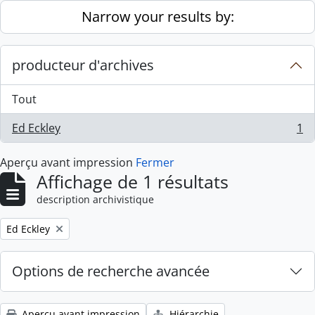
Skip to main content
Narrow your results by:
producteur d'archives
Tout
Ed Eckley
1
, 1 résultats
Aperçu avant impression
Fermer
Affichage de 1 résultats
description archivistique
Remove filter:
Ed Eckley
Options de recherche avancée
Aperçu avant impression
Hiérarchie