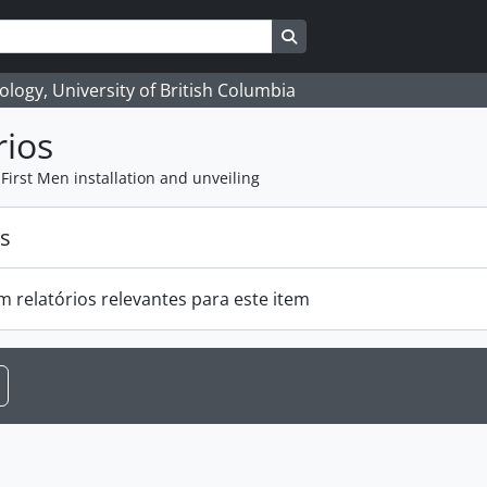
Search in browse page
logy, University of British Columbia
rios
First Men installation and unveiling
os
m relatórios relevantes para este item