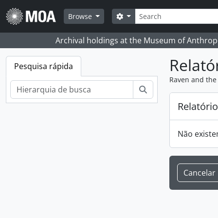
Skip to main content
Pesquisar
Search options
Browse
Archival holdings at the Museum of Anthropo
Relató
Pesquisa rápida
Raven and the 
Pesquisar
Relatóri
Não existe
Cancelar