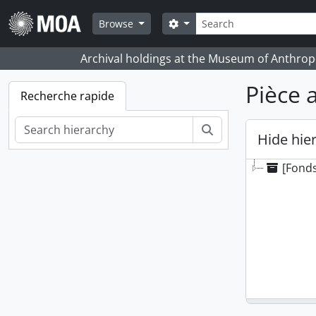
Skip to main content
Rechercher
Search options
Browse
Archival holdings at the Museum of Anthropo
Pièce 
Recherche rapide
Rechercher
Hide hie
[Fonds