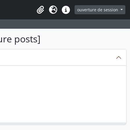
ouverture de session
Clipboard
Langue
Liens rapides
re posts]