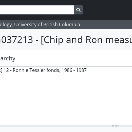
Search in browse page
logy, University of British Columbia
a037213 - [Chip and Ron measu
rarchy
] 12 - Ronnie Tessler fonds, 1986 - 1987