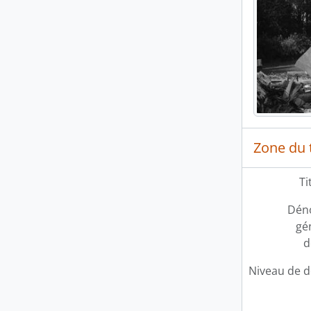
Zone du t
Ti
Dén
gé
d
Niveau de d