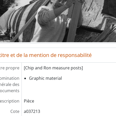
itre et de la mention de responsabilité
tre propre
[Chip and Ron measure posts]
omination
Graphic material
nérale des
ocuments
escription
Pièce
Cote
a037213