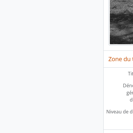
Zone du t
Ti
Dén
gé
d
Niveau de d