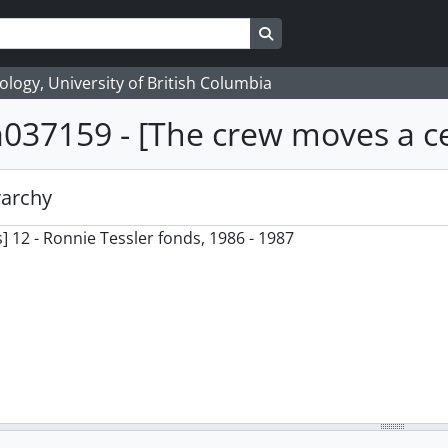
Search in browse page
logy, University of British Columbia
a037159 - [The crew moves a c
rarchy
] 12 - Ronnie Tessler fonds, 1986 - 1987