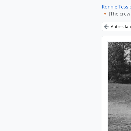
Ronnie Tessl
[The crew
Autres la