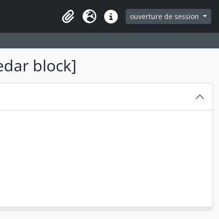
ouverture de session
Clipboard
Langue
Liens rapides
edar block]