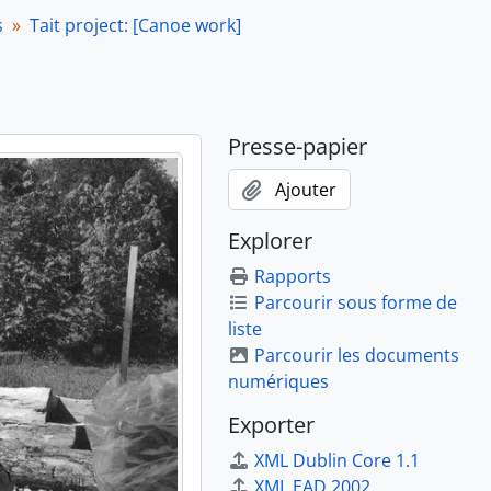
s
Tait project: [Canoe work]
Presse-papier
Ajouter
Explorer
Rapports
Parcourir sous forme de
liste
Parcourir les documents
numériques
Exporter
XML Dublin Core 1.1
XML EAD 2002