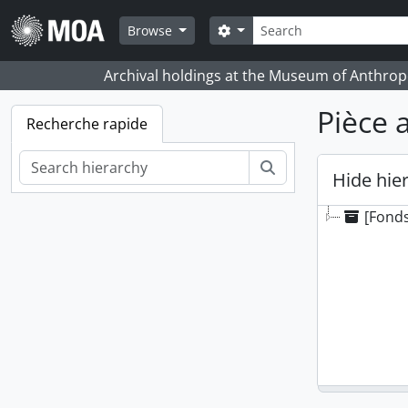
Skip to main content
Rechercher
Search options
Browse
Archival holdings at the Museum of Anthropo
Pièce 
Recherche rapide
Rechercher
Hide hie
[Fonds