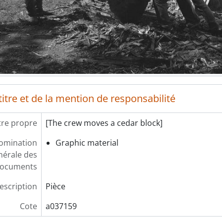
itre et de la mention de responsabilité
tre propre
[The crew moves a cedar block]
omination
Graphic material
nérale des
ocuments
escription
Pièce
Cote
a037159