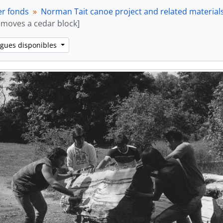
er fonds
Norman Tait canoe project and related material
 moves a cedar block]
ngues disponibles