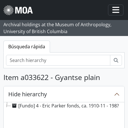
Skip to main content
Togg
Archival holdings at the Museum of Anthropology,
University of British Columbia
Búsqueda rápida
Bús
Item a033622 - Gyantse plain
Hide hierarchy
[Fundo] 4 - Eric Parker fonds, ca. 1910-11 - 198?