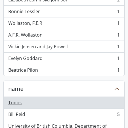
, 2 resultados
Ronnie Tessler
1
, 1 resultados
Wollaston, F.E.R
1
, 1 resultados
A.F.R. Wollaston
1
, 1 resultados
Vickie Jensen and Jay Powell
1
, 1 resultados
Evelyn Goddard
1
, 1 resultados
Beatrice Pilon
1
, 1 resultados
name
Todos
Bill Reid
5
, 5 resultados
University of British Columbia. Department of