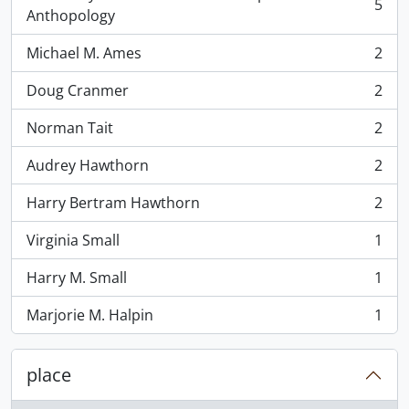
5
, 5 resultados
Anthopology
Michael M. Ames
2
, 2 resultados
Doug Cranmer
2
, 2 resultados
Norman Tait
2
, 2 resultados
Audrey Hawthorn
2
, 2 resultados
Harry Bertram Hawthorn
2
, 2 resultados
Virginia Small
1
, 1 resultados
Harry M. Small
1
, 1 resultados
Marjorie M. Halpin
1
, 1 resultados
place