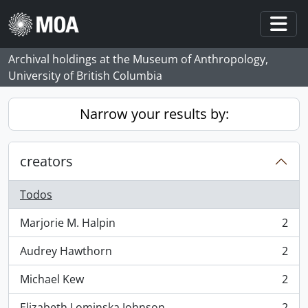
Skip to main content
Togg
Archival holdings at the Museum of Anthropology,
University of British Columbia
Narrow your results by:
creators
Todos
Marjorie M. Halpin
2
, 2 resultados
Audrey Hawthorn
2
, 2 resultados
Michael Kew
2
, 2 resultados
Elizabeth Lominska Johnson
2