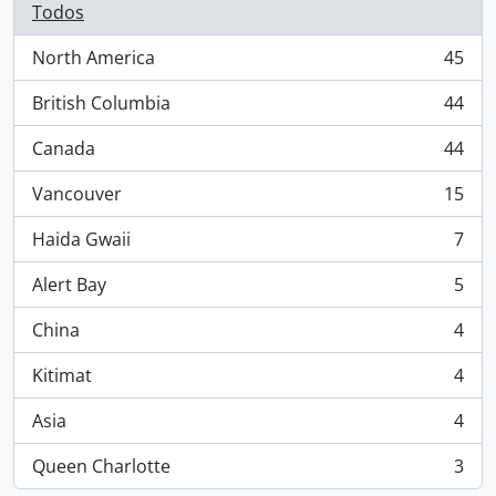
Todos
North America
45
, 45 resultados
British Columbia
44
, 44 resultados
Canada
44
, 44 resultados
Vancouver
15
, 15 resultados
Haida Gwaii
7
, 7 resultados
Alert Bay
5
, 5 resultados
China
4
, 4 resultados
Kitimat
4
, 4 resultados
Asia
4
, 4 resultados
Queen Charlotte
3
, 3 resultados