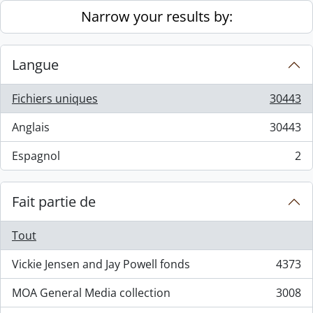
Skip to main content
Narrow your results by:
Langue
Fichiers uniques
30443
, 30443 résultats
Anglais
30443
, 30443 résultats
Espagnol
2
, 2 résultats
Fait partie de
Tout
Vickie Jensen and Jay Powell fonds
4373
, 4373 résultats
MOA General Media collection
3008
, 3008 résultats