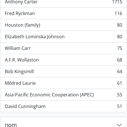
Anthony Carter
1715
, 1715 résultats
Fred Ryckman
116
, 116 résultats
Houston (family)
80
, 80 résultats
Elizabeth Lominska Johnson
80
, 80 résultats
William Carr
75
, 75 résultats
A.F.R. Wollaston
68
, 68 résultats
Bob Kingsmill
64
, 64 résultats
Mildred Laurie
61
, 61 résultats
Asia-Pacific Economic Cooperation (APEC)
55
, 55 résultats
David Cunningham
51
, 51 résultats
nom