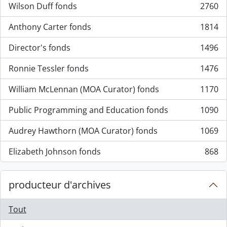
Wilson Duff fonds
2760
, 2760 résultats
Anthony Carter fonds
1814
, 1814 résultats
Director's fonds
1496
, 1496 résultats
Ronnie Tessler fonds
1476
, 1476 résultats
William McLennan (MOA Curator) fonds
1170
, 1170 résultats
Public Programming and Education fonds
1090
, 1090 résultats
Audrey Hawthorn (MOA Curator) fonds
1069
, 1069 résultats
Elizabeth Johnson fonds
868
, 868 résultats
producteur d'archives
Tout