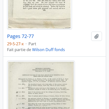
Pages 72-77
Ajout
29-5-27-x
·
Part
Fait partie de
Wilson Duff fonds