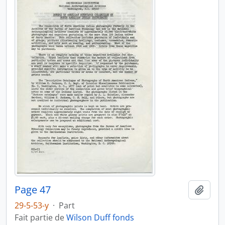
Page 47
Ajout
29-5-53-y
·
Part
Fait partie de
Wilson Duff fonds