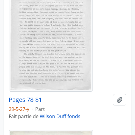
Pages 78-81
Ajout
29-5-27-y
·
Part
Fait partie de
Wilson Duff fonds