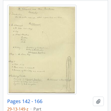
Pages 142 - 166
Ajout
29-13-149-z
·
Part