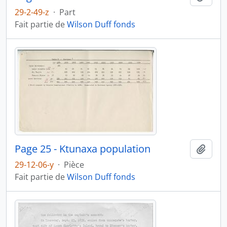
29-2-49-z
·
Part
Fait partie de
Wilson Duff fonds
Page 25 - Ktunaxa population
Ajout
29-12-06-y
·
Pièce
Fait partie de
Wilson Duff fonds