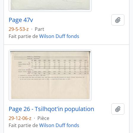
Page 47v
Ajout
29-5-53-z
·
Part
Fait partie de
Wilson Duff fonds
Page 26 - Tsilhqot'in population
Ajout
29-12-06-z
·
Pièce
Fait partie de
Wilson Duff fonds