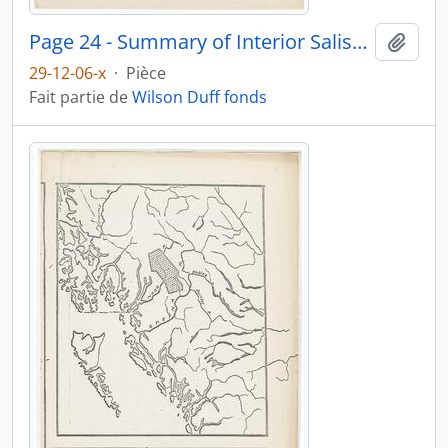
Page 24 - Summary of Interior Salish population
Ajout
29-12-06-x
·
Pièce
Fait partie de
Wilson Duff fonds