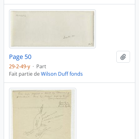
Page 50
Ajout
29-2-49-y
·
Part
Fait partie de
Wilson Duff fonds