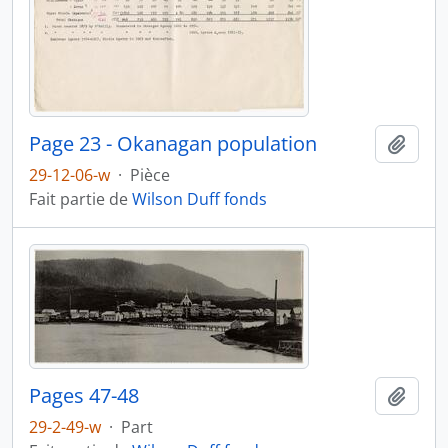
Page 23 - Okanagan population
Ajout
29-12-06-w
·
Pièce
Fait partie de
Wilson Duff fonds
Pages 47-48
Ajout
29-2-49-w
·
Part