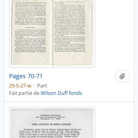
Pages 70-71
Ajout
29-5-27-w
·
Part
Fait partie de
Wilson Duff fonds