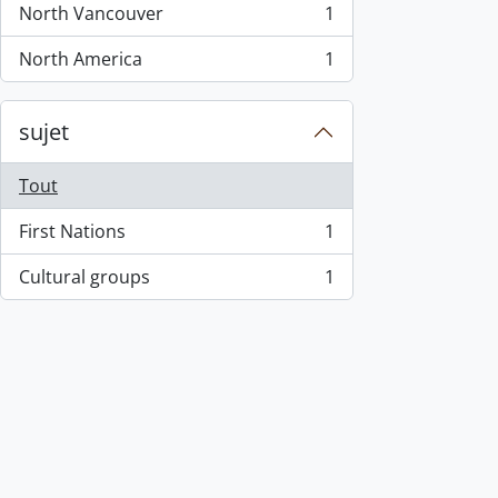
North Vancouver
1
, 1 résultats
North America
1
, 1 résultats
sujet
Tout
First Nations
1
, 1 résultats
Cultural groups
1
, 1 résultats