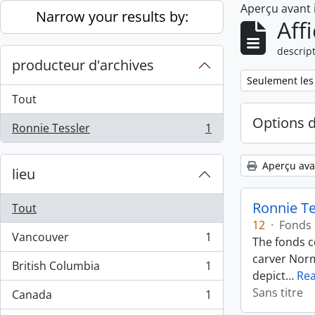
Aperçu avant
Skip to main content
Narrow your results by:
Aff
descript
producteur d'archives
Remove filter:
Seulement les
Tout
Options 
Ronnie Tessler
1
, 1 résultats
Aperçu ava
lieu
Ronnie Te
Tout
12
·
Fonds
Vancouver
1
The fonds c
, 1 résultats
carver Norm
British Columbia
1
, 1 résultats
depict
…
Re
Sans titre
Canada
1
, 1 résultats