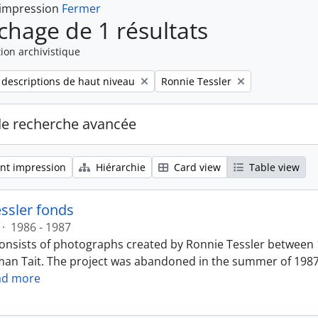
 impression
Fermer
ichage de 1 résultats
ion archivistique
Remove filter:
 descriptions de haut niveau
Ronnie Tessler
de recherche avancée
nt impression
Hiérarchie
Card view
Table view
ssler fonds
·
1986 - 1987
onsists of photographs created by Ronnie Tessler between
an Tait. The project was abandoned in the summer of 1987
ad more