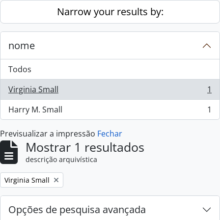
Skip to main content
Narrow your results by:
nome
Todos
Virginia Small
1
, 1 resultados
Harry M. Small
1
, 1 resultados
Previsualizar a impressão
Fechar
Mostrar 1 resultados
descrição arquivística
Remove filter:
Virginia Small
Opções de pesquisa avançada